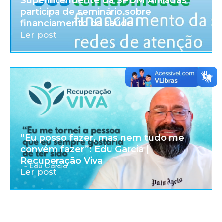
Superintendente da SPDM Afiliadas
participa de seminário sobre
financiamento da saúde
Ler post
“Eu posso fazer, mas nem tudo me
convém fazer”: Edu Garcia |
Recuperação Viva
Ler post