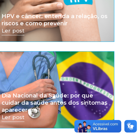
HPV e câncer: entenda a relação, os
riscos e como prevenir
Ler post
Dia Nacional da Saúde: por que
cuidar da saúde antes dos sintomas
aparecerem?
Ler post