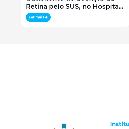
Retina pelo SUS, no Hospital
São Paulo / SPDM / UNIFESP
Ler mais
Instit