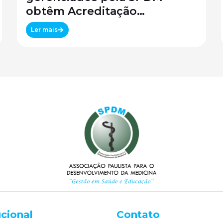
obtêm Acreditação
Canadense
Ler mais
ucional
Contato