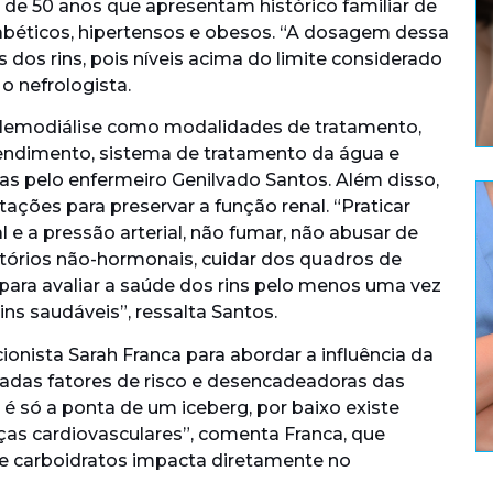
de 50 anos que apresentam histórico familiar de
iabéticos, hipertensos e obesos. “A dosagem dessa
 dos rins, pois níveis acima do limite considerado
o nefrologista.
 Hemodiálise como modalidades de tratamento,
endimento, sistema de tratamento da água e
as pelo enfermeiro Genilvado Santos. Além disso,
ões para preservar a função renal. “Praticar
l e a pressão arterial, não fumar, não abusar de
matórios não-hormonais, cuidar dos quadros de
 para avaliar a saúde dos rins pelo menos uma vez
ns saudáveis”, ressalta Santos.
cionista Sarah Franca para abordar a influência da
adas fatores de risco e desencadeadoras das
 é só a ponta de um iceberg, por baixo existe
ças cardiovasculares”, comenta Franca, que
e carboidratos impacta diretamente no