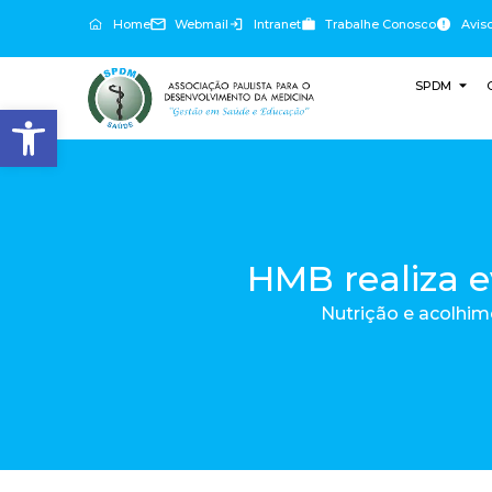
Home
Webmail
Intranet
Trabalhe Conosco
Avis
SPDM
Abrir a barra de ferramentas
HMB realiza e
Nutrição e acolhim