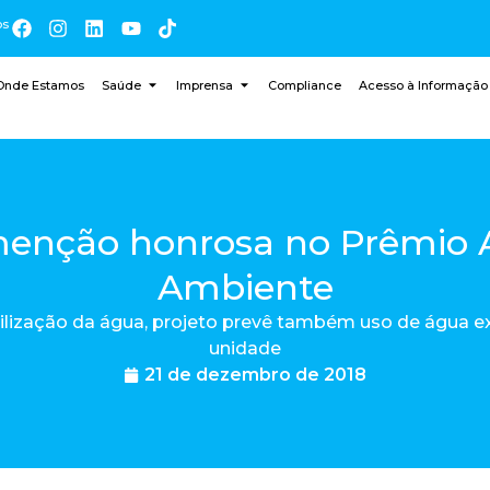
os
Onde Estamos
Saúde
Imprensa
Compliance
Acesso à Informação
enção honrosa no Prêmio 
Ambiente
tilização da água, projeto prevê também uso de água e
unidade
21 de dezembro de 2018