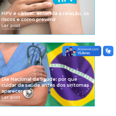
HPV e câncer: entenda a relação, os
riscos e como prevenir
Ler post
Dia Nacional da Saúde: por que
cuidar da saúde antes dos sintomas
aparecerem?
Ler post