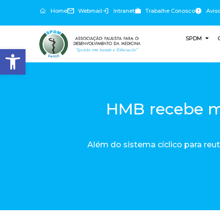
Home
Webmail
Intranet
Trabalhe Conosco
Avis
SPDM
Abrir a barra de ferramentas
HMB recebe m
Além do sistema cíclico para reu