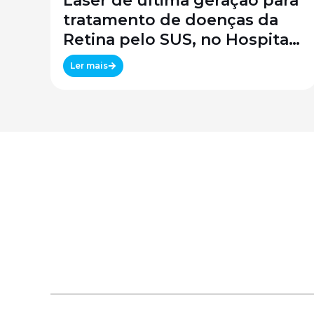
Laser de última geração para
tratamento de doenças da
Retina pelo SUS, no Hospital
São Paulo / SPDM / UNIFESP
Ler mais