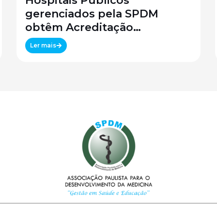
Hospitais Públicos
gerenciados pela SPDM
obtêm Acreditação
Canadense
Ler mais