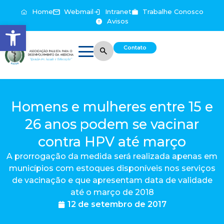
Home
Webmail
Intranet
Trabalhe Conosco
Avisos
Abrir a barra de ferramentas
Contato
Homens e mulheres entre 15 e
26 anos podem se vacinar
contra HPV até março
A prorrogação da medida será realizada apenas em
municípios com estoques disponíveis nos serviços
de vacinação e que apresentam data de validade
até o março de 2018
12 de setembro de 2017