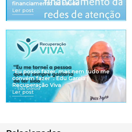
financiamento da saúde
Ler post
“Eu posso fazer, mas nem tudo me
convém fazer”: Edu Garcia |
Recuperação Viva
Ler post