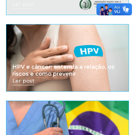
Ler post
HPV e câncer: entenda a relação, os
riscos e como prevenir
Ler post