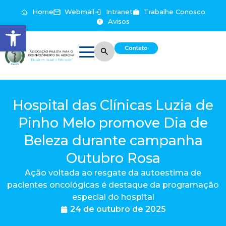
Home
Webmail
Intranet
Trabalhe Conosco
Avisos
Abrir a barra de ferramentas
Contato
Hospital das Clínicas Luzia de
Pinho Melo promove Dia de
Beleza durante campanha
Outubro Rosa
Ação voltada ao resgate da autoestima de
pacientes oncológicas é destaque da programação
especial do hospital
24 de outubro de 2025