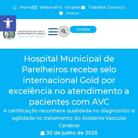
Home
Webmail
Intranet
Trabalhe Conosco
Avisos
Abrir a barra de ferramentas
Contato
Hospital Municipal de
Parelheiros recebe selo
internacional Gold por
excelência no atendimento a
pacientes com AVC
A certificação reconhece qualidade no diagnóstico e
agilidade no tratamento do Acidente Vascular
Cerebral
30 de junho de 2025