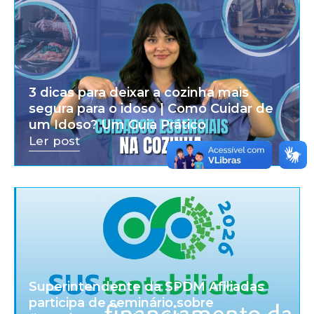
3 dicas para deixar a cozinha mais
segura para o idoso | Como Cuidar de
um Idoso? Um Guia Prático
Ler post
Superintendente da SPDM Afiliadas
participa de seminário sobre