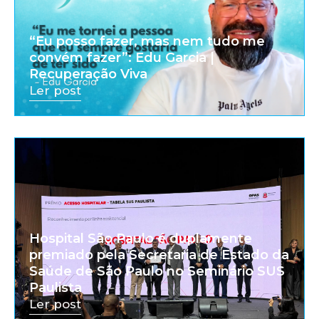
“Eu posso fazer, mas nem tudo me
convém fazer”: Edu Garcia |
Recuperação Viva
Ler post
Hospital São Paulo é duplamente
premiado pela Secretaria de Estado da
Saúde de São Paulo no Seminário SUS
Paulista
Ler post