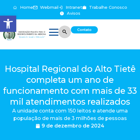
Home
Webmail
Intranet
Trabalhe Conosco
Avisos
Abrir a barra de ferramentas
Contato
Hospital Regional do Alto Tietê
completa um ano de
funcionamento com mais de 33
mil atendimentos realizados
A unidade conta com 150 leitos e atende uma
população de mais de 3 milhões de pessoas
9 de dezembro de 2024