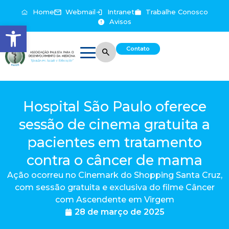
Home
Webmail
Intranet
Trabalhe Conosco
Avisos
Abrir a barra de ferramentas
Contato
Hospital São Paulo oferece
sessão de cinema gratuita a
pacientes em tratamento
contra o câncer de mama
Ação ocorreu no Cinemark do Shopping Santa Cruz,
com sessão gratuita e exclusiva do filme Câncer
com Ascendente em Virgem
28 de março de 2025