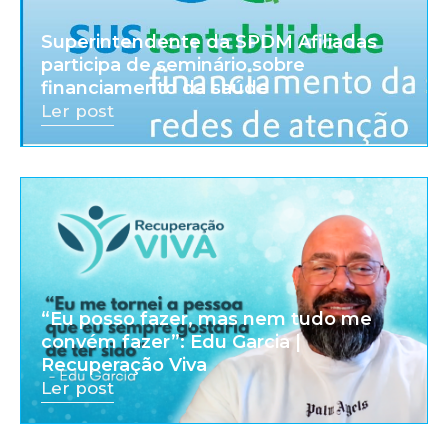
Superintendente da SPDM Afiliadas
participa de seminário sobre
financiamento da saúde
Ler post
“Eu posso fazer, mas nem tudo me
convém fazer”: Edu Garcia |
Recuperação Viva
Ler post