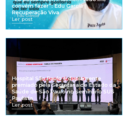
convém fazer”: Edu Garcia |
Recuperação Viva
Ler post
Hospital São Paulo é duplamente
premiado pela Secretaria de Estado da
Saúde de São Paulo no Seminário SUS
Paulista
Ler post