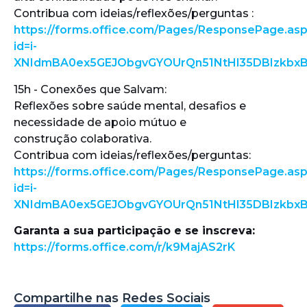
Contribua com ideias/reflexões/perguntas :
https://forms.office.com/Pages/ResponsePage.as
id=i-
XNIdmBA0ex5GEJObgvGYOUrQn51NtHl35DBIzkbx
15h - Conexões que Salvam:
Reflexões sobre saúde mental, desafios e
necessidade de apoio mútuo e
construção colaborativa.
Contribua com ideias/reflexões/perguntas:
https://forms.office.com/Pages/ResponsePage.as
id=i-
XNIdmBA0ex5GEJObgvGYOUrQn51NtHl35DBIzkbx
Garanta a sua participação e se inscreva:
https://forms.office.com/r/k9MajAS2rK
Compartilhe nas Redes Sociais