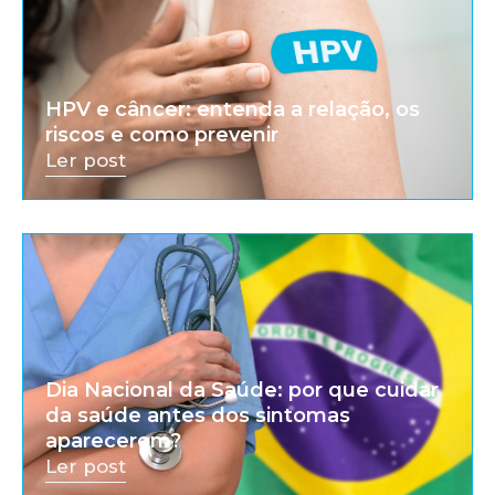
HPV e câncer: entenda a relação, os
riscos e como prevenir
Ler post
Dia Nacional da Saúde: por que cuidar
da saúde antes dos sintomas
aparecerem?
Ler post