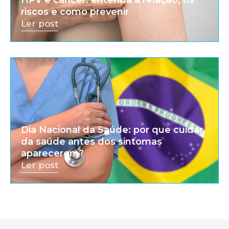
riscos e como prevenir
Ler post
Dia Nacional da Saúde: por que cuidar
da saúde antes dos sintomas
aparecerem?
Ler post