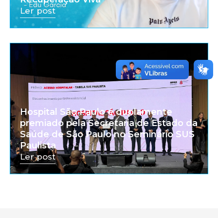
Ler post
Hospital São Paulo é duplamente
premiado pela Secretaria de Estado da
Saúde de São Paulo no Seminário SUS
Paulista
Ler post