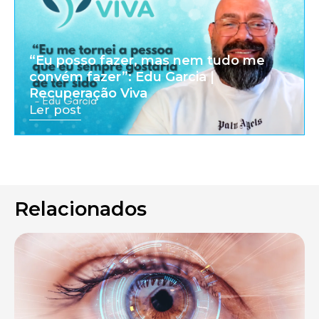
“Eu posso fazer, mas nem tudo me
convém fazer”: Edu Garcia |
Recuperação Viva
Ler post
Relacionados