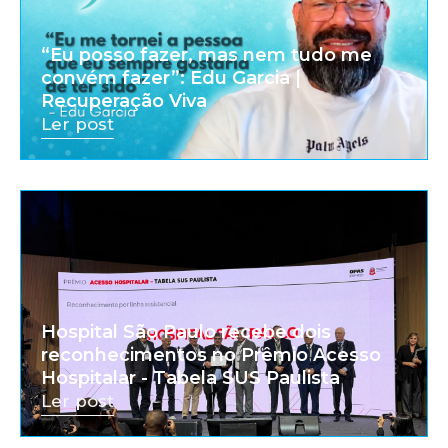
“Eu posso fazer, mas nem tudo me
convém fazer”: Edu Garcia |
Recuperação Viva
Ler post
Hospital São Paulo recebe dois
reconhecimentos no Prêmio Acesso
Hospitalar - Tabela SUS Paulista
Ler post