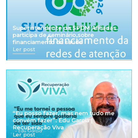
Superintendente da SPDM Afiliadas
participa de seminário sobre
financiamento da saúde
Ler post
“Eu posso fazer, mas nem tudo me
convém fazer”: Edu Garcia |
Recuperação Viva
Ler post