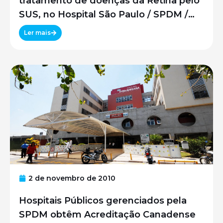
tratamento de doenças da Retina pelo
SUS, no Hospital São Paulo / SPDM /
UNIFESP
Ler mais
2 de novembro de 2010
Hospitais Públicos gerenciados pela
SPDM obtêm Acreditação Canadense