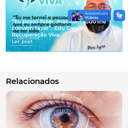
“Eu posso fazer, mas nem tudo me
convém fazer”: Edu Garcia |
Recuperação Viva
Ler post
Relacionados