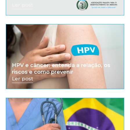
Ler post
HPV e câncer: entenda a relação, os
riscos e como prevenir
Ler post