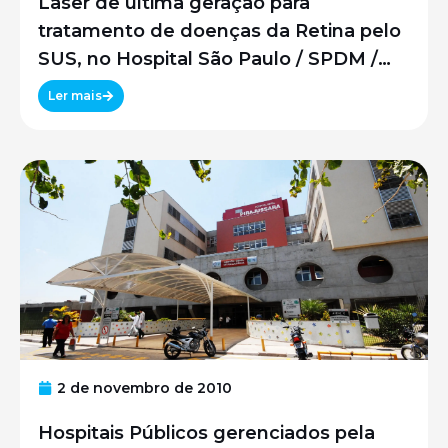
Laser de última geração para
tratamento de doenças da Retina pelo
SUS, no Hospital São Paulo / SPDM /
UNIFESP
Ler mais
2 de novembro de 2010
Hospitais Públicos gerenciados pela