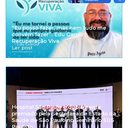
“Eu posso fazer, mas nem tudo me
convém fazer”: Edu Garcia |
Recuperação Viva
Ler post
Hospital São Paulo é duplamente
premiado pela Secretaria de Estado da
Saúde de São Paulo no Seminário SUS
Paulista