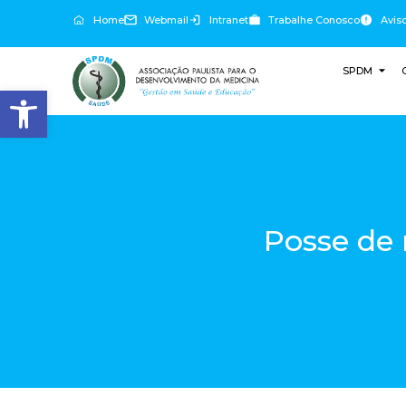
Home
Webmail
Intranet
Trabalhe Conosco
Avis
SPDM
Abrir a barra de ferramentas
Posse de 