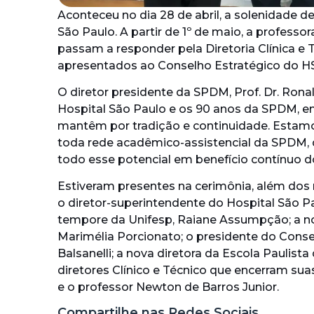
Aconteceu no dia 28 de abril, a solenidade de
São Paulo. A partir de 1º de maio, a profess
passam a responder pela Diretoria Clínica e
apresentados ao Conselho Estratégico do H
O diretor presidente da SPDM, Prof. Dr. Rona
Hospital São Paulo e os 90 anos da SPDM, em
mantêm por tradição e continuidade. Estam
toda rede acadêmico-assistencial da SPDM
todo esse potencial em benefício contínuo d
Estiveram presentes na cerimônia, além dos 
o diretor-superintendente do Hospital São P
tempore da Unifesp, Raiane Assumpção; a nov
Marimélia Porcionato; o presidente do Cons
Balsanelli; a nova diretora da Escola Paulist
diretores Clínico e Técnico que encerram su
e o professor Newton de Barros Junior.
Compartilhe nas Redes Sociais