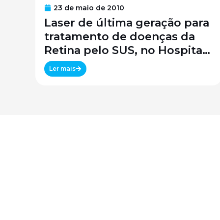
23 de maio de 2010
Laser de última geração para
tratamento de doenças da
Retina pelo SUS, no Hospital
São Paulo / SPDM / UNIFESP
Ler mais