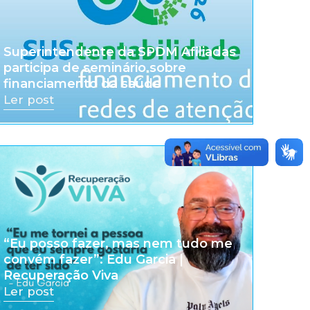
Superintendente da SPDM Afiliadas
participa de seminário sobre
financiamento da saúde
Ler post
“Eu posso fazer, mas nem tudo me
convém fazer”: Edu Garcia |
Recuperação Viva
Ler post