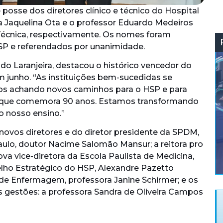
 posse dos diretores clínico e técnico do Hospital
ora Jaquelina Ota e o professor Eduardo Medeiros
 Técnica, respectivamente. Os nomes foram
SP e referendados por unanimidade.
ldo Laranjeira, destacou o histórico vencedor do
 junho. “As instituições bem-sucedidas se
os achando novos caminhos para o HSP e para
, que comemora 90 anos. Estamos transformando
o nosso ensino.”
novos diretores e do diretor presidente da SPDM,
aulo, doutor Nacime Salomão Mansur; a reitora pro
a vice-diretora da Escola Paulista de Medicina,
elho Estratégico do HSP, Alexandre Pazetto
a de Enfermagem, professora Janine Schirmer; e os
as gestões: a professora Sandra de Oliveira Campos