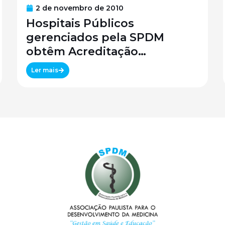
2 de novembro de 2010
Hospitais Públicos
gerenciados pela SPDM
obtêm Acreditação
Canadense
Ler mais