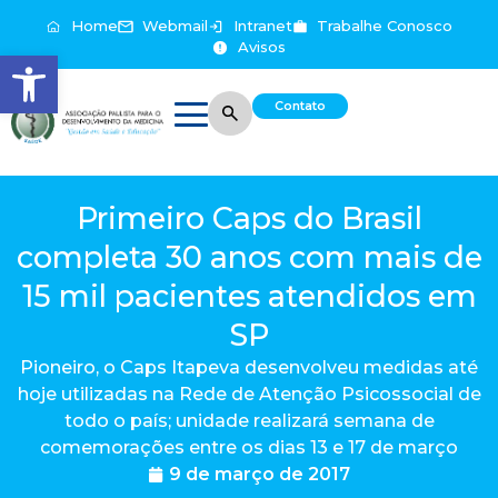
Home
Webmail
Intranet
Trabalhe Conosco
Avisos
Abrir a barra de ferramentas
Contato
Primeiro Caps do Brasil
completa 30 anos com mais de
15 mil pacientes atendidos em
SP
Pioneiro, o Caps Itapeva desenvolveu medidas até
hoje utilizadas na Rede de Atenção Psicossocial de
todo o país; unidade realizará semana de
comemorações entre os dias 13 e 17 de março
9 de março de 2017