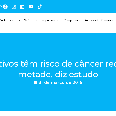
os
Onde Estamos
Saúde
Imprensa
Compliance
Acesso à Informação
tivos têm risco de câncer re
metade, diz estudo
31 de março de 2015