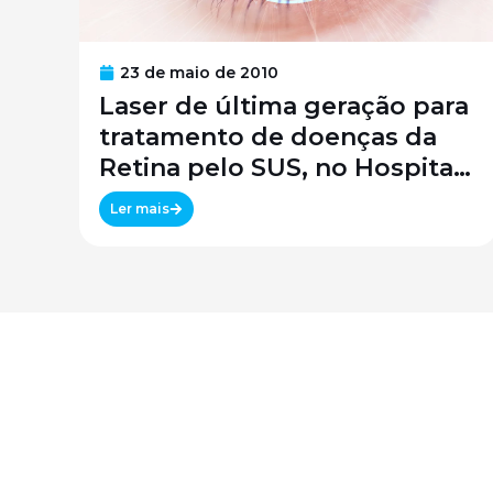
23 de maio de 2010
Laser de última geração para
tratamento de doenças da
Retina pelo SUS, no Hospital
São Paulo / SPDM / UNIFESP
Ler mais