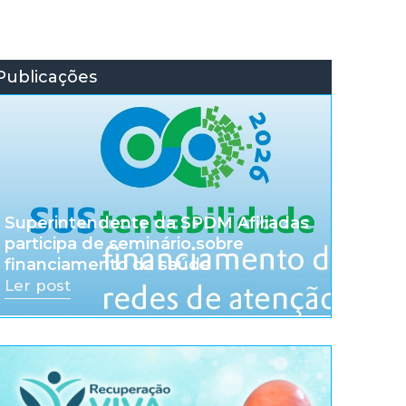
Publicações
Superintendente da SPDM Afiliadas
participa de seminário sobre
financiamento da saúde
Ler post