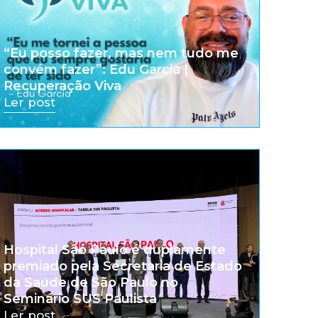
“Eu posso fazer, mas nem tudo me
convém fazer”: Edu Garcia |
Recuperação Viva
Ler post
Hospital São Paulo é duplamente
premiado pela Secretaria de Estado
da Saúde de São Paulo no
Seminário SUS Paulista
Ler post