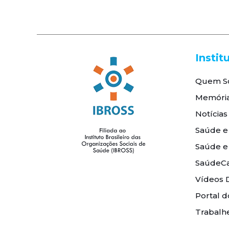
Instit
Quem S
Memóri
Notícias
Saúde e
Saúde e
SaúdeCa
Vídeos 
Portal d
Trabalh