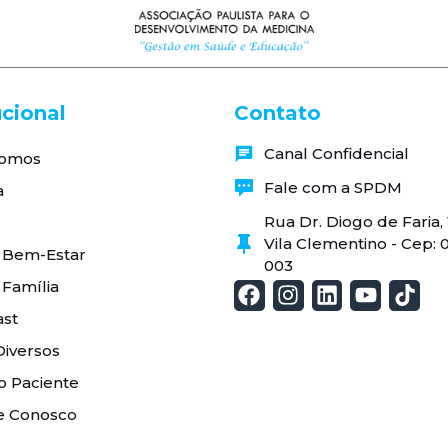
ucional
Contato
Canal Confidencial
omos
Fale com a SPDM
a
Rua Dr. Diogo de Faria
Vila Clementino - Cep: 
 Bem-Estar
003
 Família
st
Diversos
o Paciente
e Conosco