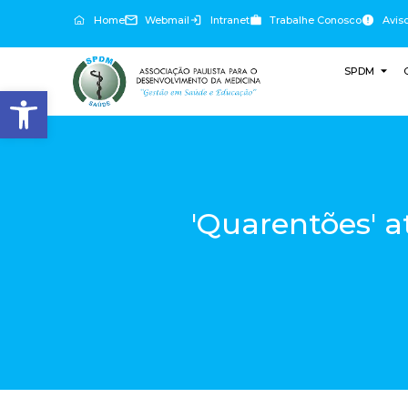
Home
Webmail
Intranet
Trabalhe Conosco
Avis
SPDM
Abrir a barra de ferramentas
'Quarentões' a