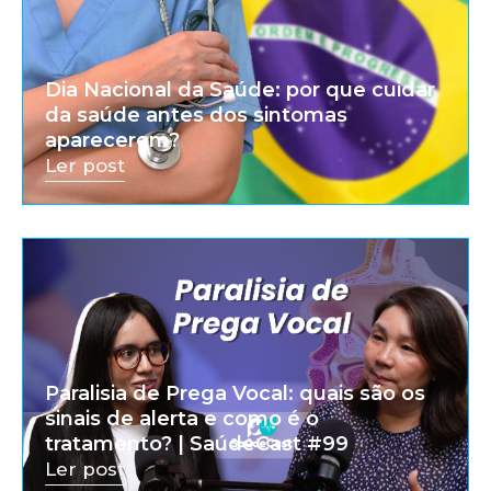
Dia Nacional da Saúde: por que cuidar
da saúde antes dos sintomas
aparecerem?
Ler post
Paralisia de Prega Vocal: quais são os
sinais de alerta e como é o
tratamento? | SaúdeCast #99
Ler post