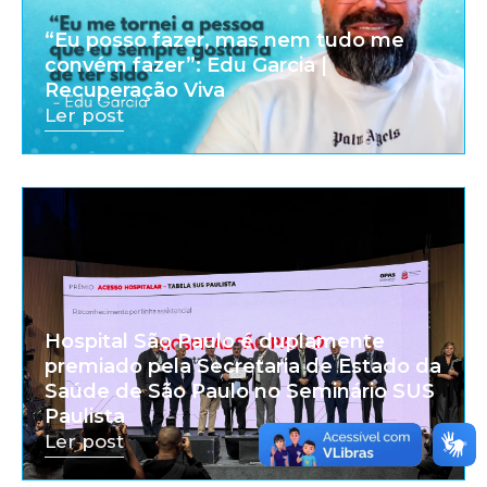
“Eu posso fazer, mas nem tudo me
convém fazer”: Edu Garcia |
Recuperação Viva
Ler post
Hospital São Paulo é duplamente
premiado pela Secretaria de Estado da
Saúde de São Paulo no Seminário SUS
Paulista
Ler post