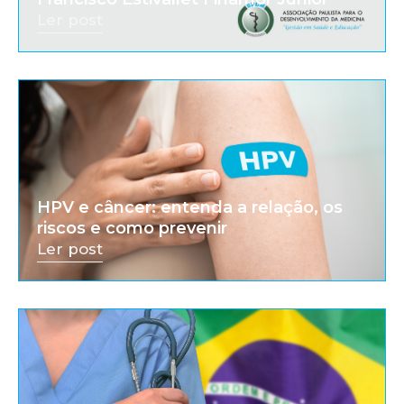
Ler post
HPV e câncer: entenda a relação, os
riscos e como prevenir
Ler post