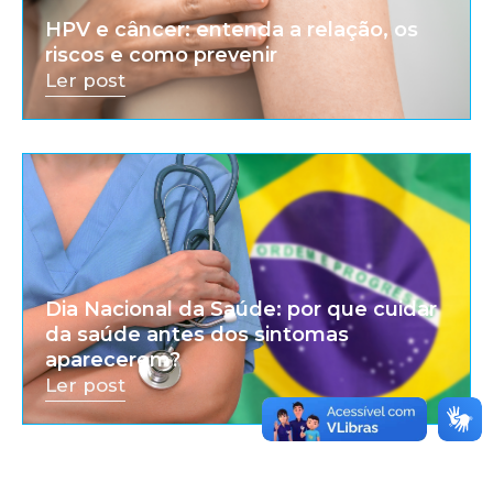
HPV e câncer: entenda a relação, os
riscos e como prevenir
Ler post
Dia Nacional da Saúde: por que cuidar
da saúde antes dos sintomas
aparecerem?
Ler post