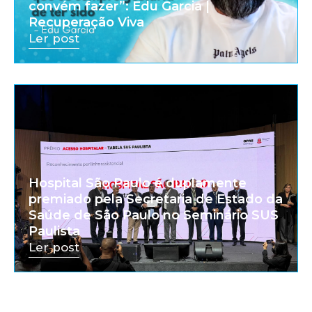
convém fazer”: Edu Garcia |
Recuperação Viva
Ler post
Hospital São Paulo é duplamente
premiado pela Secretaria de Estado da
Saúde de São Paulo no Seminário SUS
Paulista
Ler post