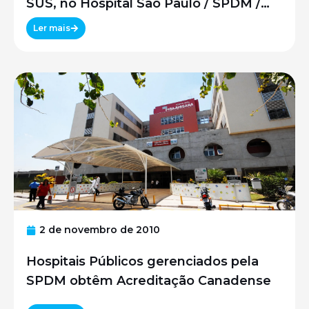
SUS, no Hospital São Paulo / SPDM /
UNIFESP
Ler mais
2 de novembro de 2010
Hospitais Públicos gerenciados pela
SPDM obtêm Acreditação Canadense