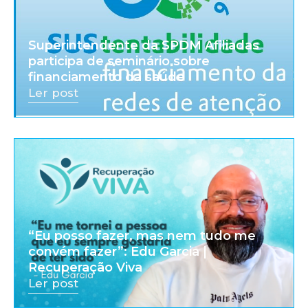
Superintendente da SPDM Afiliadas
participa de seminário sobre
financiamento da saúde
Ler post
“Eu posso fazer, mas nem tudo me
convém fazer”: Edu Garcia |
Recuperação Viva
Ler post