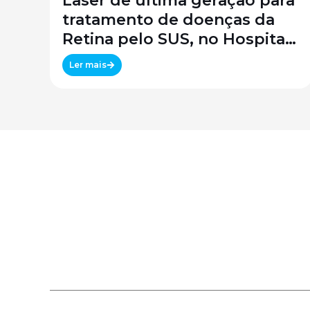
Laser de última geração para
tratamento de doenças da
Retina pelo SUS, no Hospital
São Paulo / SPDM / UNIFESP
Ler mais