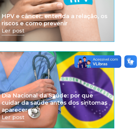
HPV e câncer: entenda a relação, os
riscos e como prevenir
Ler post
Dia Nacional da Saúde: por que
cuidar da saúde antes dos sintomas
aparecerem?
Ler post