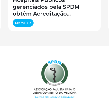
Hospitais Públicos
gerenciados pela SPDM
obtêm Acreditação
Canadense
Ler mais