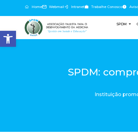
Home
Webmail
Intranet
Trabalhe Conosco
Avis
SPDM
Abrir a barra de ferramentas
SPDM: compro
Instituição prom