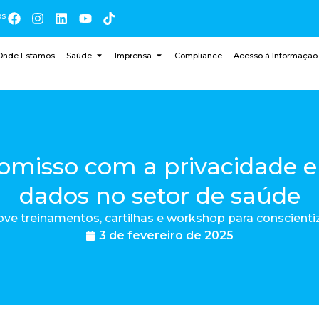
os
Onde Estamos
Saúde
Imprensa
Compliance
Acesso à Informação
misso com a privacidade e 
dados no setor de saúde
ove treinamentos, cartilhas e workshop para conscienti
3 de fevereiro de 2025