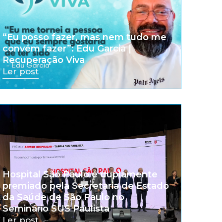
“Eu posso fazer, mas nem tudo me
convém fazer”: Edu Garcia |
Recuperação Viva
Ler post
Hospital São Paulo é duplamente
premiado pela Secretaria de Estado
da Saúde de São Paulo no
Seminário SUS Paulista
Ler post