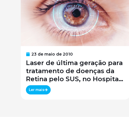
23 de maio de 2010
Laser de última geração para
tratamento de doenças da
Retina pelo SUS, no Hospital
São Paulo / SPDM / UNIFESP
Ler mais