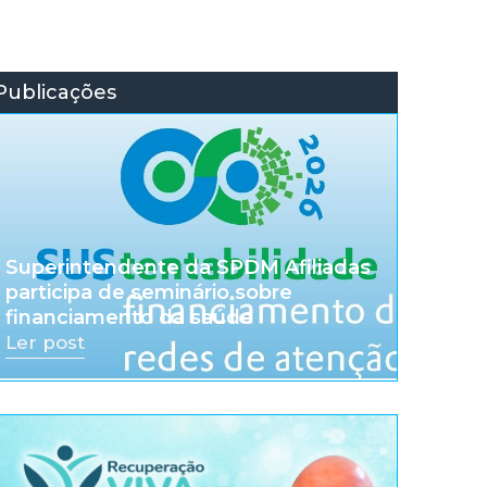
Publicações
Superintendente da SPDM Afiliadas
participa de seminário sobre
financiamento da saúde
Ler post