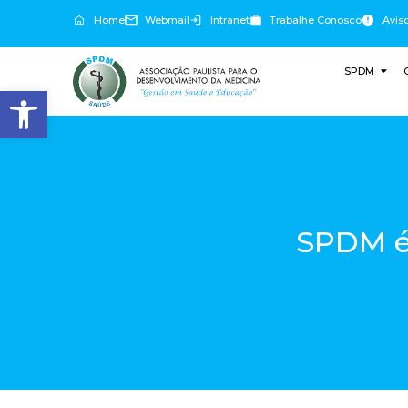
Home
Webmail
Intranet
Trabalhe Conosco
Avis
SPDM
Abrir a barra de ferramentas
SPDM é