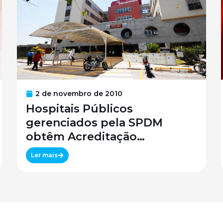
2 de novembro de 2010
Hospitais Públicos
gerenciados pela SPDM
obtêm Acreditação
Canadense
Ler mais