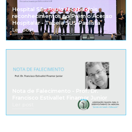
Hospital São Paulo recebe dois
reconhecimentos no Prêmio Acesso
Hospitalar - Tabela SUS Paulista
Ler post
Nota de Falecimento - Prof. Dr.
Francisco Estivallet Finamor Junior
Ler post