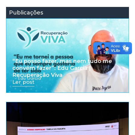
Publicações
“Eu posso fazer, mas nem tudo me
convém fazer”: Edu Garcia |
Recuperação Viva
Ler post