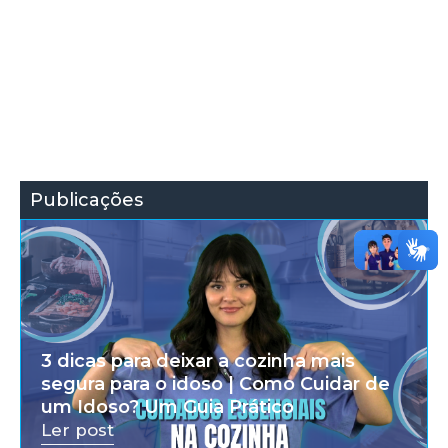
Publicações
3 dicas para deixar a cozinha mais
segura para o idoso | Como Cuidar de
um Idoso? Um Guia Prático
Ler post