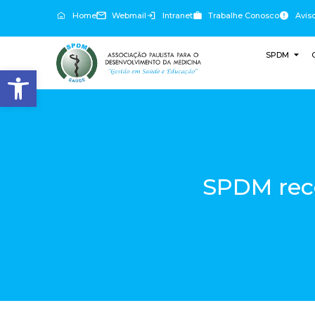
Home
Webmail
Intranet
Trabalhe Conosco
Avis
SPDM
Abrir a barra de ferramentas
SPDM reco