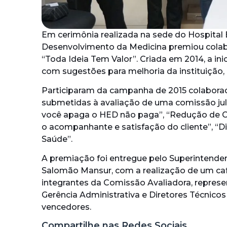
Em cerimônia realizada na sede do Hospital 
Desenvolvimento da Medicina premiou colab
“Toda Ideia Tem Valor”. Criada em 2014, a i
com sugestões para melhoria da instituição, 
Participaram da campanha de 2015 colaborado
submetidas à avaliação de uma comissão julg
você apaga o HED não paga”, “Redução de 
o acompanhante e satisfação do cliente”, “Di
Saúde”.
A premiação foi entregue pelo Superintenden
Salomão Mansur, com a realização de um ca
integrantes da Comissão Avaliadora, repres
Gerência Administrativa e Diretores Técnicos 
vencedores.
Compartilhe nas Redes Sociais