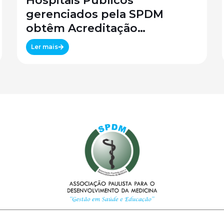
Hospitais Públicos
gerenciados pela SPDM
obtêm Acreditação
Canadense
Ler mais