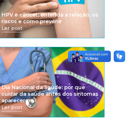
HPV e câncer: entenda a relação, os
riscos e como prevenir
Ler post
Dia Nacional da Saúde: por que
cuidar da saúde antes dos sintomas
aparecerem?
Ler post