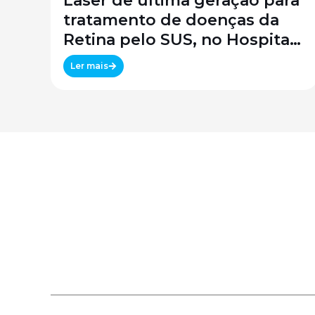
Laser de última geração para
tratamento de doenças da
Retina pelo SUS, no Hospital
São Paulo / SPDM / UNIFESP
Ler mais