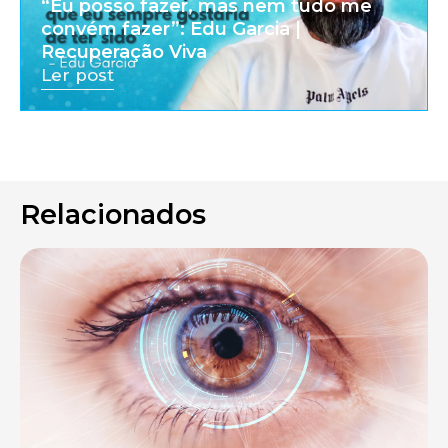
“Eu posso fazer, mas nem tudo me
convém fazer”: Edu Garcia |
Recuperação Viva
Ler post
Relacionados