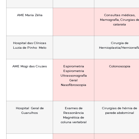
AME Maria Zélia
Consultas médicas,
Mamografia, Cirurgias d
catarata
Hospital das Clínicas
Cirurgia de
Luzia de Pinho Melo
Hernioplastia/Herniorrafi
AME Mogi das Cruzes
Espirometria
Colonoscopia
Espirometria
Ultrassonografia
Geral
Nasofibroscopia
Hospital Geral de
Exames de
Cirurgias de hérnia de
Guarulhos
Ressonância
parede abdominal
Magnética de
coluna vertebral