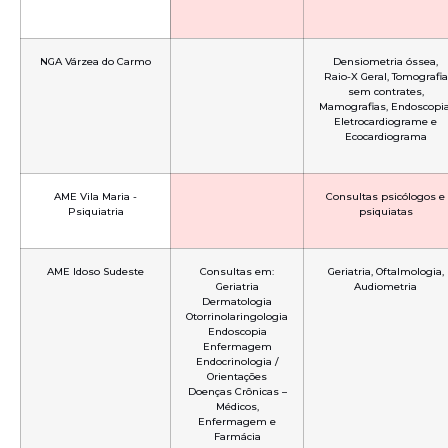
NGA Várzea do Carmo
Densiometria óssea,
Raio-X Geral, Tomografia
sem contrates,
Mamografias, Endoscopia
Eletrocardiograme e
Ecocardiograma
AME Vila Maria -
Consultas psicólogos e
Psiquiatria
psiquiatas
AME Idoso Sudeste
Consultas em:
Geriatria, Oftalmologia,
Geriatria
Audiometria
Dermatologia
Otorrinolaringologia
Endoscopia
Enfermagem
Endocrinologia /
Orientações
Doenças Crônicas –
Médicos,
Enfermagem e
Farmácia