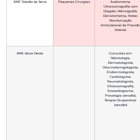
AME Taboão da Serra
Pequenas Cirurgias
Audiometria,
Ultrassonografia com
Doppler, Mamografia,
Densitometria, Holter,
Monitorização
Ambulatorial da Pressã
Arterial
AME Idoso Oeste
Consultas em:
Odontologia,
Dermatologista,
Otorrinolaringologista,
Endocrinologista,
Cardiologista,
Reumatologista,
Ultrassonografia,
Ecocardiograma,
Psicologia (sessão),
Terapia Ocupacional
(sessão)